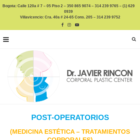
Bogota: Calle 120a # 7 – 05 Piso 2 – 350 865 9074 – 314 239 9765 – (1) 629
0939
Villavicencio: Cra. 40a # 24-65 Cons. 205 – 314 239 9752
POST-OPERATORIOS
(MEDICINA ESTÉTICA – TRATAMIENTOS
CORPORALES)