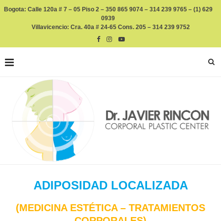
Bogota: Calle 120a # 7 – 05 Piso 2 – 350 865 9074 – 314 239 9765 – (1) 629
0939
Villavicencio: Cra. 40a # 24-65 Cons. 205 – 314 239 9752
ADIPOSIDAD LOCALIZADA
(MEDICINA ESTÉTICA – TRATAMIENTOS
CORPORALES)