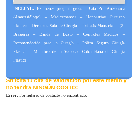
INCLUYE:
Exámenes prequirúrgicos – Cita Pre Anestésica
(Anestesiólogo) – Medicamentos – Honorarios Cirujano
Plástico – Derechos Sala de Cirugía – Prótesis Mamarias – (2)
Brasieres – Banda de Busto – Controles Médicos –
Recomendación para la Cirugía – Póliza Seguro Cirugía
Plástica – Miembro de la Sociedad Colombiana de Cirugía
Plástica.
Solicita tu cita de valoración por este medio y
no tendrá NINGÚN COSTO:
Error:
Formulario de contacto no encontrado.