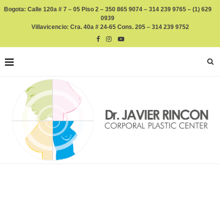
Bogota: Calle 120a # 7 – 05 Piso 2 – 350 865 9074 – 314 239 9765 – (1) 629
0939
Villavicencio: Cra. 40a # 24-65 Cons. 205 – 314 239 9752